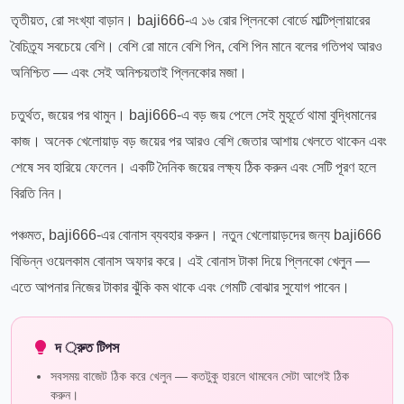
তৃতীয়ত, রো সংখ্যা বাড়ান। baji666-এ ১৬ রোর প্লিনকো বোর্ডে মাল্টিপ্লায়ারের
বৈচিত্র্য সবচেয়ে বেশি। বেশি রো মানে বেশি পিন, বেশি পিন মানে বলের গতিপথ আরও
অনিশ্চিত — এবং সেই অনিশ্চয়তাই প্লিনকোর মজা।
চতুর্থত, জয়ের পর থামুন। baji666-এ বড় জয় পেলে সেই মুহূর্তে থামা বুদ্ধিমানের
কাজ। অনেক খেলোয়াড় বড় জয়ের পর আরও বেশি জেতার আশায় খেলতে থাকেন এবং
শেষে সব হারিয়ে ফেলেন। একটি দৈনিক জয়ের লক্ষ্য ঠিক করুন এবং সেটি পূরণ হলে
বিরতি নিন।
পঞ্চমত, baji666-এর বোনাস ব্যবহার করুন। নতুন খেলোয়াড়দের জন্য baji666
বিভিন্ন ওয়েলকাম বোনাস অফার করে। এই বোনাস টাকা দিয়ে প্লিনকো খেলুন —
এতে আপনার নিজের টাকার ঝুঁকি কম থাকে এবং গেমটি বোঝার সুযোগ পাবেন।
দ ্রুত টিপস
সবসময় বাজেট ঠিক করে খেলুন — কতটুকু হারলে থামবেন সেটা আগেই ঠিক
করুন।