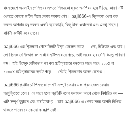
বাংলাদেশে অনলাইন গেমিংয়ের জগতে প্লিনকো দ্রুত জনপ্রিয় হয়ে উঠছে, কারণ এটি
খেলতে কোনো জটিল নিয়ম শেখার দরকার নেই। baji666-এ প্লিনকো খেলা শুরু
করতে আপনার শুধু দরকার একটি অ্যাকাউন্ট, কিছু টাকা ওয়ালেটে এবং একটু সাহস।
বাকিটা বলটাই করে নেবে।
baji666-এর প্লিনকো গেমে তিনটি রিস্ক লেভেল আছে — লো, মিডিয়াম এবং হাই।
লো রিস্কে বেশিরভাগ বল মাঝারি মাল্টিপ্লায়ারে পড়ে, তাই জয়ের হার বেশি কিন্তু পরিমাণ
কম। হাই রিস্কে বেশিরভাগ বল কম মাল্টিপ্লায়ারে পড়লেও মাঝে মাঝে ১০০x বা
১০০০x মাল্টিপ্লায়ারের স্লটে পড়ে — সেটাই প্লিনকোর আসল রোমাঞ্চ।
baji666 প্ল্যাটফর্মে প্লিনকো গেমটি সম্পূর্ণ ফেয়ার এবং প্রভাবেবল ফেয়ার
প্রযুক্তিতে চলে। এর মানে হলো প্রতিটি বলের ফলাফল আগে থেকে নির্ধারিত নয় —
এটি সম্পূর্ণ র‍্যান্ডম এবং যাচাইযোগ্য। তাই baji666-এ খেলার সময় আপনি নিশ্চিত
থাকতে পারেন যে কোনো কারচুপি নেই।