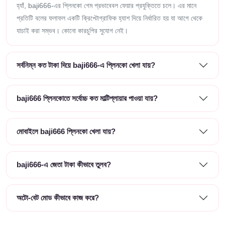
হ্যাঁ, baji666-এর প্লিনকো গেম প্রভাবেবল ফেয়ার প্রযুক্তিতে চলে। এর মানে
প্রতিটি বলের ফলাফল একটি ক্রিপ্টোগ্রাফিক হ্যাশ দিয়ে নির্ধারিত হয় যা আগে থেকে
যাচাই করা সম্ভব। কোনো কারচুপির সুযোগ নেই।
সর্বনিম্ন কত টাকা দিয়ে baji666-এ প্লিনকো খেলা যায়?
baji666 প্লিনকোতে সর্বোচ্চ কত মাল্টিপ্লায়ার পাওয়া যায়?
মোবাইলে baji666 প্লিনকো খেলা যায়?
baji666-এ জেতা টাকা কীভাবে তুলব?
অটো-বেট মোড কীভাবে কাজ করে?