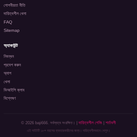
গোপনীয়তা নীতি
দায়িত্বশীল খেলা
FAQ
Sitemap
অ্যাকাউন্ট
নিবন্ধন
প্রবেশ করুন
অ্যাপ
খেলা
ভিআইপি ক্লাব
বিশ্লেষণ
দায়িত্বশীল গেমিং
শর্তাবলী
© 2026 baji666. সর্বস্বত্ব সংরক্ষিত। |
|
এই সাইটটি ১৮+ বয়সের ব্যবহারকারীদের জন্য। দায়িত্বশীলভাবে খেলুন।