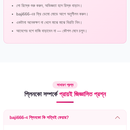
লো রিস্কে শুরু করুন, অভিজ্ঞতা হলে রিস্ক বাড়ান।
baji666-এর ফ্রি ডেমো মোডে আগে অনুশীলন করুন।
একটানা অনেকক্ষণ না খেলে মাঝে মাঝে বিরতি নিন।
আবেগের বশে বাজি বাড়াবেন না — কৌশল মেনে চলুন।
সাধারণ প্রশ্ন
প্লিনকো সম্পর্কে
প্রায়ই জিজ্ঞাসিত প্রশ্ন
baji666-এ প্লিনকো কি সত্যিই ফেয়ার?