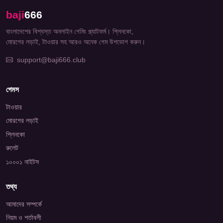
baji
666
বাংলাদেশের বিশ্বস্ত অনলাইন গেমিং প্ল্যাটফর্ম। প্লিনকো,
মোরগের লড়াই, টাওয়ার সহ আরও অনেক গেম উপভোগ করুন।
support@baji666.club
গেমস
টাওয়ার
মোরগের লড়াই
প্লিনকো
রুলেট
১০০০১ নাইটস
তথ্য
আমাদের সম্পর্কে
নিয়ম ও শর্তাবলী