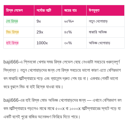
রিস্ক লেভেল
সর্বোচ্চ মাল্টি
জয়ের হার
উপযুক্ত
লো রিস্ক
9x
৬৫%+
নতুন খেলোয়াড়
মিড রিস্ক
29x
৪৫%
মাঝারি অভিজ্ঞ
হাই রিস্ক
1000x
৩০%
অভিজ্ঞ খেলোয়াড়
baji666-এ প্লিনকো খেলার সময় রিস্ক লেভেল বেছে নেওয়াটা সবচেয়ে গুরুত্বপূর্ণ
সিদ্ধান্ত। নতুন খেলোয়াড়দের জন্য লো রিস্ক সবচেয়ে ভালো কারণ এতে বেশিরভাগ
বল মাঝারি মাল্টিপ্লায়ারে পড়ে এবং ব্যালেন্স দ্রুত শেষ হয় না। একবার গেমটি ভালো
করে বুঝলে মিড বা হাই রিস্কে যাওয়া যায়।
baji666-এর হাই রিস্ক মোড অভিজ্ঞ খেলোয়াড়দের জন্য — এখানে বেশিরভাগ বল
কম মাল্টিপ্লায়ারে পড়লেও মাঝে মাঝে ৫০০x বা ১০০০x মাল্টিপ্লায়ারের স্লটে পড়ে যা
একটি বলেই পুরো বাজির অনেকগুণ ফিরিয়ে দিতে পারে।