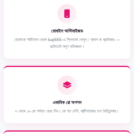
মোবাইল অপ্টিমাইজড
যেকোনো স্মার্টফোন থেকে baji666-এ প্লিনকো খেলুন। অ্যাপ বা ব্রাউজার —
দুটোতেই মসৃণ অভিজ্ঞতা।
একাধিক রো অপশন
৮ থেকে ১৬ রো পর্যন্ত বেছে নিন। রো যত বেশি, মাল্টিপ্লায়ার তত বৈচিত্র্যময়।