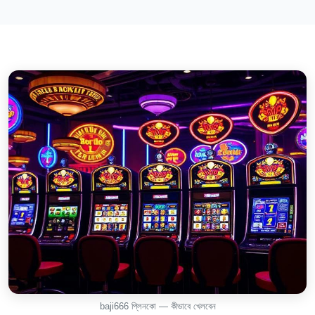
baji666 প্লিনকো — কীভাবে খেলবেন