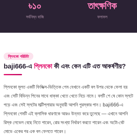
৳১০
তাৎক্ষণিক
সর্বনিম্ন বাজি
ফলাফল
প্লিনকো পরিচিতি
baji666-এ
প্লিনকো
কী এবং কেন এটি এত আকর্ষণীয়?
প্লিনকো মূলত একটি ফিজিক্স-ভিত্তিক গেম যেখানে একটি বল উপর থেকে ফেলা হয়
এবং সেটি বিভিন্ন পিনের সাথে ধাক্কা খেতে খেতে নিচে নামে। বলটি শে ষে কোন স্লটে
পড়ে এবং সেই স্লটের মাল্টিপ্লায়ার অনুযায়ী আপনি পুরস্কার পান। baji666-এ
প্লিনকো গেমটি এই ক্লাসিক ধারণাকে আরও উন্নত করে তুলেছে — এখানে আপনি
রিস্ক লেভেল বেছে নিতে পারেন, রোর সংখ্যা নির্ধারণ করতে পারেন এবং অটো-বেট
মোডে একের পর এক বল ফেলতে পারেন।