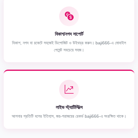
বিকাশ/নগদ সাপোর্ট
বিকাশ, নগদ বা রকেটে সহজেই ডিপোজিট ও উইথড্র করুন। baji666-এ মোবাইল
পেমেন্ট সবচেয়ে সহজ।
লাইভ স্ট্যাটিস্টিক্স
আপনার প্রতিটি বলের ইতিহাস, জয়-পরাজয়ের রেকর্ড baji666-এ সংরক্ষিত থাকে।