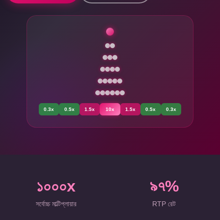
0.3x
0.5x
1.5x
10x
1.5x
0.5x
0.3x
১০০০x
৯৭%
সর্বোচ্চ মাল্টিপ্লায়ার
RTP রেট