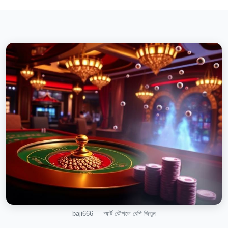
baji666 — স্মার্ট কৌশলে বেশি জিতুন